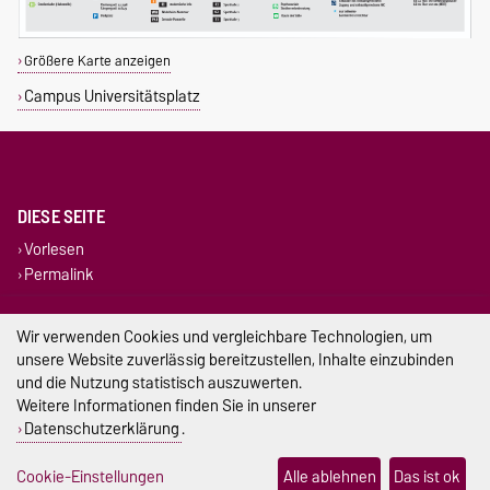
Größere Karte anzeigen
Campus Universitätsplatz
DIESE SEITE
Vorlesen
Permalink
Impressum
Wir verwenden Cookies und vergleichbare Technologien, um
unsere Website zuverlässig bereitzustellen, Inhalte einzubinden
Datenschutz
und die Nutzung statistisch auszuwerten.
Weitere Informationen finden Sie in unserer
Barrierefreiheit
Datenschutzerklärung
.
Cookie-Einstellungen
Cookie-Einstellungen
Alle ablehnen
Das ist ok